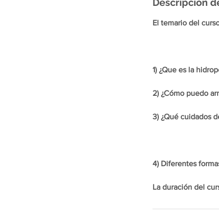
Descripción de
a
l
El temario del curso
i
z
a
d
1) ¿Que es la hidro
o
2) ¿Cómo puedo arm
3) ¿Qué cuidados de
4) Diferentes forma
La duración del cur