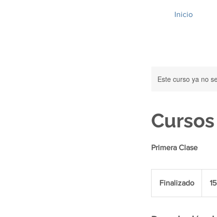
Inicio
Este curso ya no s
Cursos
Primera Clase
1500
pesos
Finalizado
F
1
argent
i
n