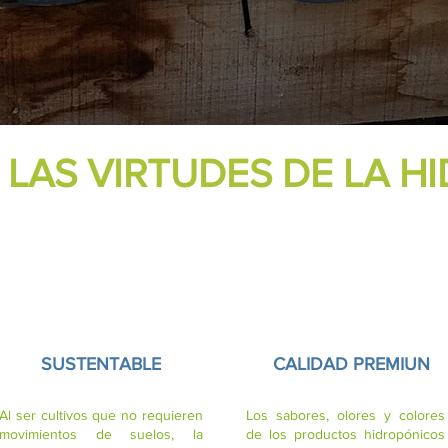
LAS VIRTUDES DE LA H
SUSTENTABLE
CALIDAD PREMIUN
Al ser cultivos que no requieren
Los sabores, olores y colores
movimientos de suelos, la
de los productos hidropónicos