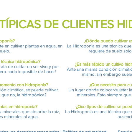
TÍPICAS DE CLIENTES H
roponía?
¿Dónde
puedo cultivar u
e en cultivar plantas en agua, en
La Hidroponia es una técnica que 
suelo.
requiere de suelo sol
a técnica hidropónica?
¿Es más rápido un cultivo hidr
rata de cuidar un ser vivo y por
Ante una misma condición climátic
pero nada imposible de hacer!
mismo, sin embargo suele 
 momento con hidroponía?
¿Que necesito para cu
ón climática, se puede cultivar
Un lugar donde colocar/sujetar l
r que no, la hidropónica?
minerales. Esto siempre que 
ntas en hidroponía?
¿Que tipos de cultivo se pued
s minerales que absorbe la raíz,
La Hidroponia es una técnica que c
s minerales al agua.
ausenci