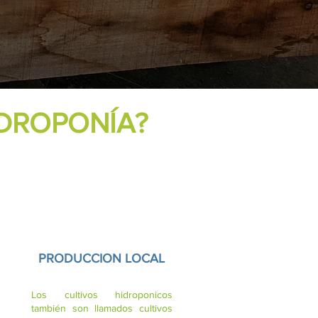
IDROPONÍA?
PRODUCCION LOCAL
Los cultivos hidroponicos
también son llamados cultivos