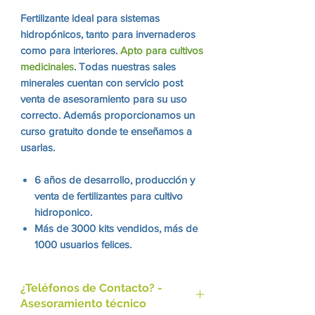
Fertilizante ideal para sistemas
hidropónicos, tanto para invernaderos
como para interiores.
Apto para cultivos
medicinales
. Todas nuestras sales
minerales cuentan con servicio post
venta de asesoramiento para su uso
correcto. Además proporcionamos un
curso gratuito donde te enseñamos a
usarlas.
6 años de desarrollo, producción y
venta de fertilizantes para cultivo
hidroponico.
Más de 3000 kits vendidos, más de
1000 usuarios felices.
Más alto estándar de producción,
utilizando materias primas de
¿Teléfonos de Contacto? -
máxima pureza.
Asesoramiento técnico
Actualmente registrando todos