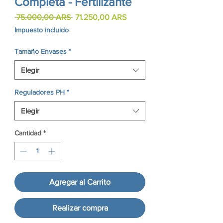
Completa - Fertilizante
Precio
Precio
 75.000,00 ARS 
71.250,00 ARS
de
Impuesto incluido
oferta
Tamaño Envases
*
Elegir
Reguladores PH
*
Elegir
Cantidad
*
Agregar al Carrito
Realizar compra