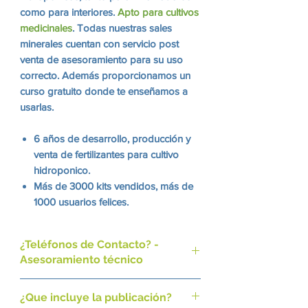
como para interiores.
Apto para cultivos
medicinales
. Todas nuestras sales
minerales cuentan con servicio post
venta de asesoramiento para su uso
correcto. Además proporcionamos un
curso gratuito donde te enseñamos a
usarlas.
6 años de desarrollo, producción y
venta de fertilizantes para cultivo
hidroponico.
Más de 3000 kits vendidos, más de
1000 usuarios felices.
Más alto estándar de producción,
utilizando materias primas de
¿Teléfonos de Contacto? -
máxima pureza.
Asesoramiento técnico
Actualmente registrando todos
nuestros productos en Senasa.
Nuestro Whatsapp:
¿Que incluye la publicación?
Nuestra nueva fórmula permite que
+ 54 9 11 3301 2722