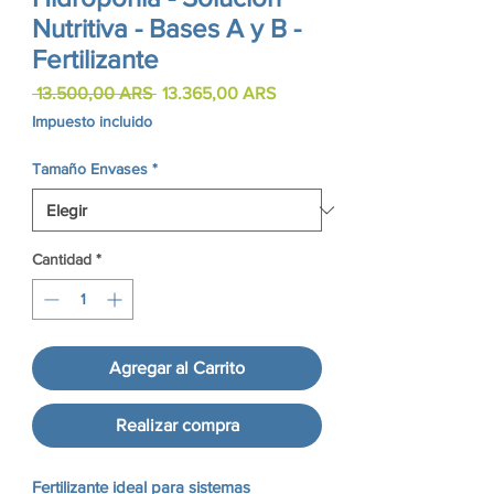
Nutritiva - Bases A y B -
Fertilizante
Precio
Precio
 13.500,00 ARS 
13.365,00 ARS
de
Impuesto incluido
oferta
Tamaño Envases
*
Cantidad
*
Agregar al Carrito
Realizar compra
Fertilizante ideal para sistemas