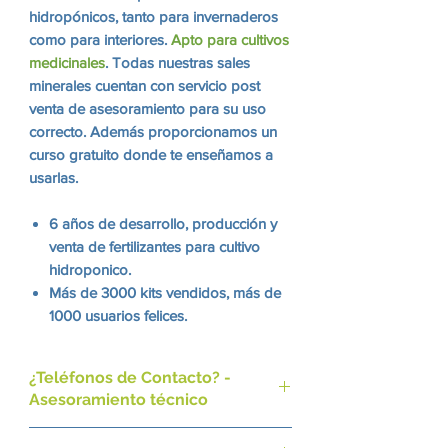
hidropónicos, tanto para invernaderos
como para interiores.
Apto para cultivos
medicinales
. Todas nuestras sales
minerales cuentan con servicio post
venta de asesoramiento para su uso
correcto. Además proporcionamos un
curso gratuito donde te enseñamos a
usarlas.
6 años de desarrollo, producción y
venta de fertilizantes para cultivo
hidroponico.
Más de 3000 kits vendidos, más de
1000 usuarios felices.
Más alto estándar de producción,
utilizando materias primas de
¿Teléfonos de Contacto? -
máxima pureza.
Asesoramiento técnico
Actualmente registrando todos
nuestros productos en Senasa.
Nuestro Whatsapp: