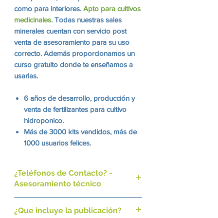
como para interiores.
Apto para cultivos
medicinales
. Todas nuestras sales
minerales cuentan con servicio post
venta de asesoramiento para su uso
correcto. Además proporcionamos un
curso gratuito donde te enseñamos a
usarlas.
6 años de desarrollo, producción y
venta de fertilizantes para cultivo
hidroponico.
Más de 3000 kits vendidos, más de
1000 usuarios felices.
Más alto estándar de producción,
utilizando materias primas de
¿Teléfonos de Contacto? -
máxima pureza.
Asesoramiento técnico
Actualmente registrando todos
nuestros productos en Senasa.
Nuestro Whatsapp:
¿Que incluye la publicación?
Nuestra nueva fórmula permite que
+ 54 9 11 2402-7856